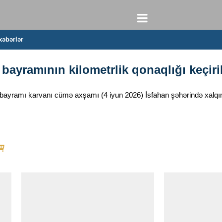
xəbərlər
ayramının kilometrlik qonaqlığı keçiri
 bayramı karvanı cümə axşamı (4 iyun 2026) İsfahan şəhərində xalqın