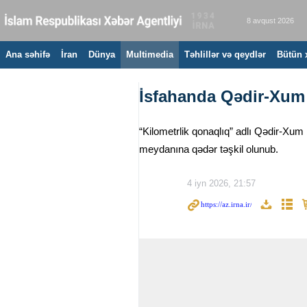
8 avqust 2026
Ana səhifə
İran
Dünya
Multimedia
Təhlillər və qeydlər
Bütün 
İsfahanda Qədir-Xum b
“Kilometrlik qonaqlıq” adlı Qədir-Xum
meydanına qədər təşkil olunub.
4 iyn 2026, 21:57