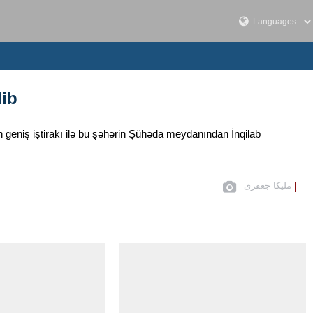
lib
 geniş iştirakı ilə bu şəhərin Şühəda meydanından İnqilab
ملیکا جعفری