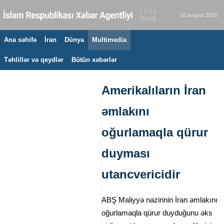
10 avqust 2026
Ana səhifə
İran
Dünya
Multimedia
Təhlillər və qeydlər
Bütün xəbərlər
Amerikalıların İran
əmlakını
oğurlamaqla qürur
duyması
utancvericidir
ABŞ Maliyyə nazirinin İran əmlakını
oğurlamaqla qürur duyduğunu əks