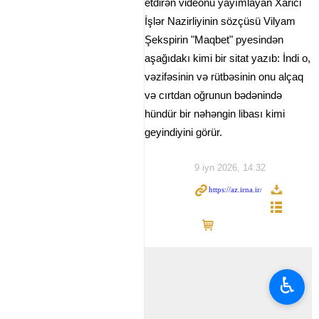
etdirən videonu yayımlayan Xarici
İşlər Nazirliyinin sözçüsü Vilyam
Şekspirin "Maqbet" pyesindən
aşağıdakı kimi bir sitat yazıb: İndi o,
vəzifəsinin və rütbəsinin onu alçaq
və cırtdan oğrunun bədənində
hündür bir nəhəngin libası kimi
geyindiyini görür.
9 iyn 2026, 14:32
♿︎