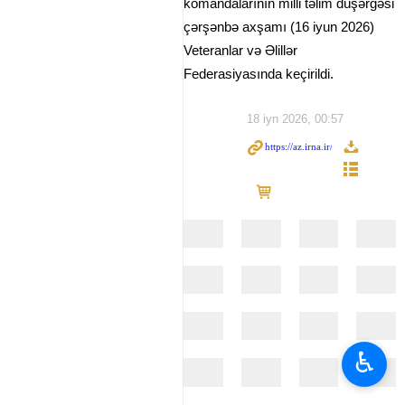
komandalarının milli təlim düşərgəsi
çərşənbə axşamı (16 iyun 2026)
Veteranlar və Əlillər
Federasiyasında keçirildi.
18 iyn 2026, 00:57
♿︎