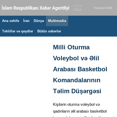
8 avqust 2026
Ana səhifə
İran
Dünya
Multimedia
Təhlillər və qeydlər
Bütün xəbərlər
Milli Oturma
Voleybol və Əlil
Arabası Basketbol
Komandalarının
Təlim Düşərgəsi
Kişilərin oturma voleybol və
qadınların əlil arabası basketbol