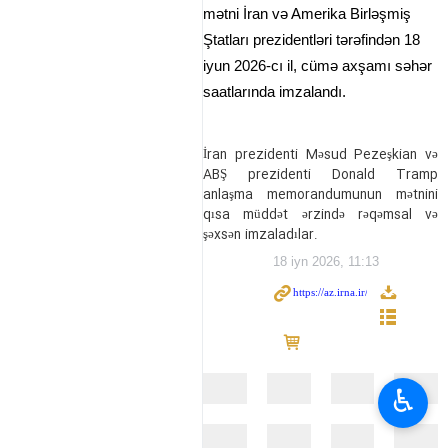
mətni İran və Amerika Birləşmiş
Ştatları prezidentləri tərəfindən 18
iyun 2026-cı il, cümə axşamı səhər
saatlarında imzalandı.
İran prezidenti Məsud Pezeşkian və
ABŞ prezidenti Donald Tramp
anlaşma memorandumunun mətnini
qısa müddət ərzində rəqəmsal və
şəxsən imzaladılar.
18 iyn 2026, 11:13
♿︎