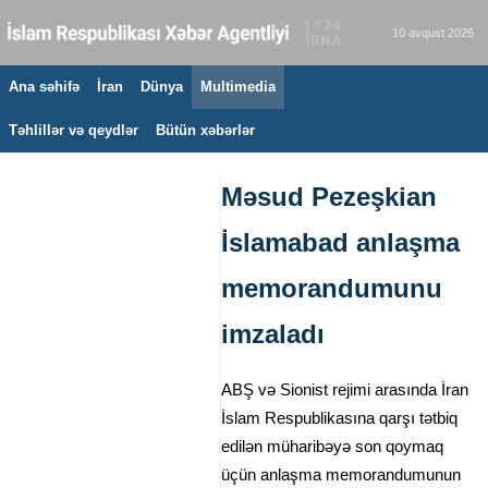
10 avqust 2026
Ana səhifə
İran
Dünya
Multimedia
Təhlillər və qeydlər
Bütün xəbərlər
Məsud Pezeşkian
İslamabad anlaşma
memorandumunu
imzaladı
ABŞ və Sionist rejimi arasında İran
İslam Respublikasına qarşı tətbiq
edilən müharibəyə son qoymaq
üçün anlaşma memorandumunun