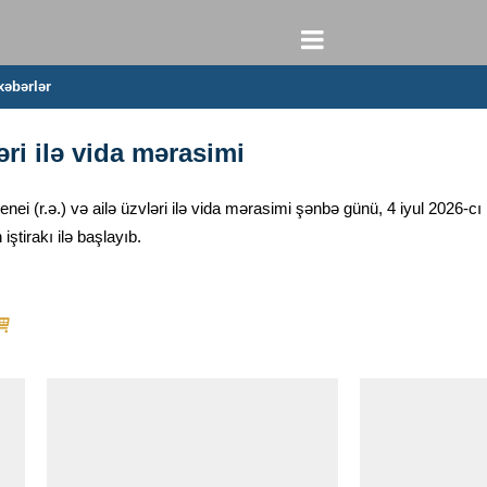
xəbərlər
ri ilə vida mərasimi
ei (r.ə.) və ailə üzvləri ilə vida mərasimi şənbə günü, 4 iyul 2026-cı 
tirakı ilə başlayıb.