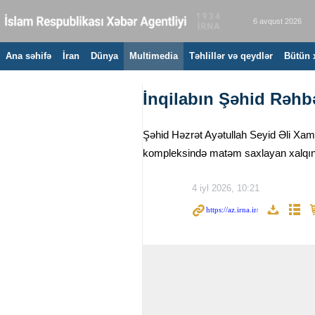
6 avqust 2026
Ana səhifə
İran
Dünya
Multimedia
Təhlillər və qeydlər
Bütün 
İnqilabın Şəhid Rəhbə
Şəhid Həzrət Ayətullah Seyid Əli Xamen
kompleksində matəm saxlayan xalqın iş
4 iyl 2026, 10:21