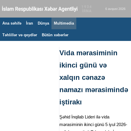
6 avqust 2026
Ana səhifə
İran
Dünya
Multimedia
Təhlillər və qeydlər
Bütün xəbərlər
Vida mərasiminin
ikinci günü və
xalqın cənazə
namazı mərasimində
iştirakı
Şəhid İnqilab Lideri ilə vida
mərasiminin ikinci günü 5 iyul 2026-