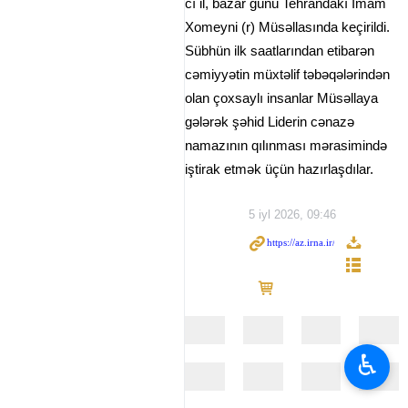
cı il, bazar günü Tehrandakı İmam
Xomeyni (r) Müsəllasında keçirildi.
Sübhün ilk saatlarından etibarən
cəmiyyətin müxtəlif təbəqələrindən
olan çoxsaylı insanlar Müsəllaya
gələrək şəhid Liderin cənazə
namazının qılınması mərasimində
iştirak etmək üçün hazırlaşdılar.
5 iyl 2026, 09:46
♿︎