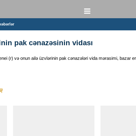
xəbərlər
inin pak cənazəsinin vidası
ei (r) və onun ailə üzvlərinin pak cənazələri vida mərasimi, bazar ert