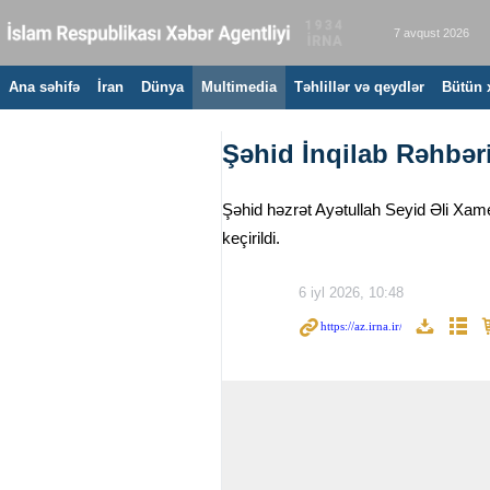
7 avqust 2026
Ana səhifə
İran
Dünya
Multimedia
Təhlillər və qeydlər
Bütün 
Şəhid İnqilab Rəhbər
Şəhid həzrət Ayətullah Seyid Əli Xamen
keçirildi.
6 iyl 2026, 10:48