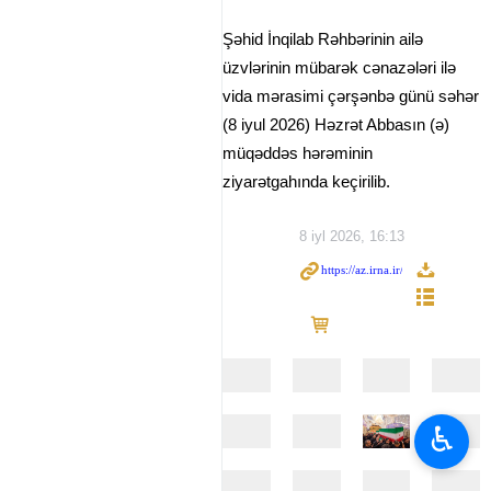
Şəhid İnqilab Rəhbərinin ailə
üzvlərinin mübarək cənazələri ilə
vida mərasimi çərşənbə günü səhər
(8 iyul 2026) Həzrət Abbasın (ə)
müqəddəs hərəminin
ziyarətgahında keçirilib.
8 iyl 2026, 16:13
♿︎