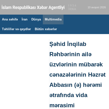
10 avqust 2026
Ana səhifə
İran
Dünya
Multimedia
Təhlillər və qeydlər
Bütün xəbərlər
Şəhid İnqilab
Rəhbərinin ailə
üzvlərinin mübarək
cənazələrinin Həzrət
Abbasın (ə) hərəmi
ətrafında vida
mərasimi