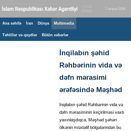
7 avqust 2026
Ana səhifə
İran
Dünya
Multimedia
Təhlillər və qeydlər
Bütün xəbərlər
İnqilabın şəhid
Rəhbərinin vida və
dəfn mərasimi
ərəfəsində Məşhəd
İnqilabın şəhid Rəhbərinin vida və
dəfn mərasiminin keçirilməsi vaxtı
yaxınlaşdıqca, Məşhəd şəhəri
ölkənin müxtəlif bölgələrindən bu