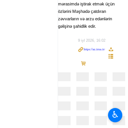
mərasimdə iştirak etmək üçün
özlərini Məşhədə çatdıran
zəvvarların və arzu edənlərin
gəlişinə şahidlik edir.
9 iyl 2026, 16:02
♿︎